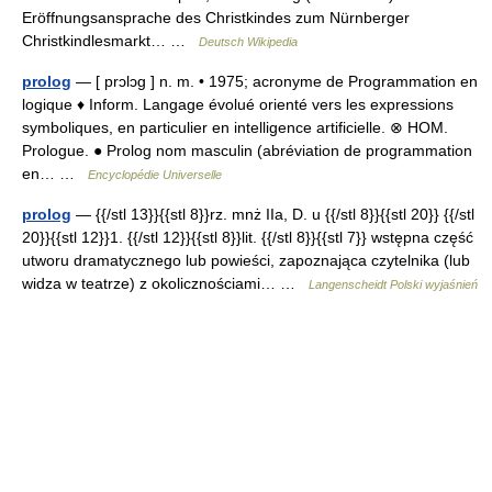
Eröffnungsansprache des Christkindes zum Nürnberger
Christkindlesmarkt… …
Deutsch Wikipedia
prolog
— [ prɔlɔg ] n. m. • 1975; acronyme de Programmation en
logique ♦ Inform. Langage évolué orienté vers les expressions
symboliques, en particulier en intelligence artificielle. ⊗ HOM.
Prologue. ● Prolog nom masculin (abréviation de programmation
en… …
Encyclopédie Universelle
prolog
— {{/stl 13}}{{stl 8}}rz. mnż IIa, D. u {{/stl 8}}{{stl 20}} {{/stl
20}}{{stl 12}}1. {{/stl 12}}{{stl 8}}lit. {{/stl 8}}{{stl 7}} wstępna część
utworu dramatycznego lub powieści, zapoznająca czytelnika (lub
widza w teatrze) z okolicznościami… …
Langenscheidt Polski wyjaśnień