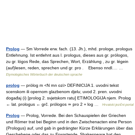
Prolog
— Sm Vorrede erw. fach. (13. Jh.), mhd. prologe, prologus
Entlehnung. Ist entlehnt aus l. prologus, dieses aus gr. prólogos,
zu gr. lógos Rede, das Sprechen, Wort, Erzählung , zu gr. légein
(auf)lesen, reden, sprechen und gr. pro . Ebenso nndl.… …
Etymologisches Wörterbuch der deutschen sprache
prolog
— pròlog m <N mn ozi> DEFINICIJA 1. uvodni tekst
scenskom ili opernom glazbenom djelu; uvod 2. pren. uvodni
događaj (i) [prolog 2. svjetskom ratu] ETIMOLOGIJA njem. Prolog
← lat. prologus ← grč. prólogos ≃ pro 2 + log …
Hrvatski jezični portal
Prolog
— Prolog, Vorrede. Bei den Schauspielen der Griechen
und Römer trat bei Beginn und in den Zwischenacten eine Person
(Prologus) auf, und gab in gedrängter Kürze Erklärungen über das
Geschehene oder das zu Erwartende. Shakespeare hat den