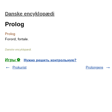
Danske encyklopædi
Prolog
Prolog
Forord, fortale.
Danske encyklopædi
.
Игры ⚽
Нужно решить контрольную?
Prokurist
Prolongere