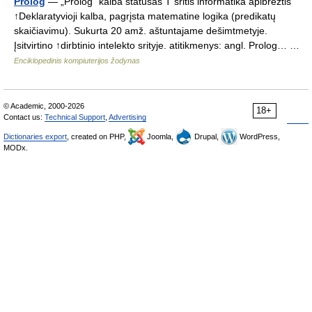
Prolog
— „Prolog“ kalba statusas T sritis informatika apibrėžtis
↑Deklaratyvioji kalba, pagrįsta matematine logika (predikatų
skaičiavimu). Sukurta 20 amž. aštuntajame dešimtmetyje.
Įsitvirtino ↑dirbtinio intelekto srityje. atitikmenys: angl. Prolog… …
Enciklopedinis kompiuterijos žodynas
© Academic, 2000-2026
18+
Contact us:
Technical Support
,
Advertising
Dictionaries export
, created on PHP,
Joomla,
Drupal,
WordPress,
MODx.