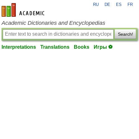
RU
DE
ES
FR
en-academic.com
Academic Dictionaries and Encyclopedias
Search!
Interpretations
Translations
Books
Игры ⚽