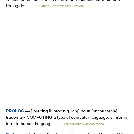
Prolog der… …
Damen Conversations Lexikon
PROLOG
— [ˈprəʊlɒg ǁ ˈproʊlɒːg, lɑːg] noun [uncountable]
trademark COMPUTING a type of computer language, similar in
form to human language …
Financial and business terms